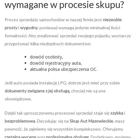
wymagane w procesie skupu?
Proces sprzedaży samochodów w naszej firmie jest
niezwykle
prosty
i
wygodny
, ponieważ wymaga jedynie minimalnej ilości
formalności. Aby zrealizować sprzedaż swojego pojazdu, wystarczy
przygotować kilka niezbędnych dokumentów:
dowód osobisty,
dowód rejestracyjny auta,
aktualna polisa ubezpieczenia OC.
Jeśli auto posiada instalację LPG, dobrze jest mieć przy sobie
dokumenty związane z jej obsługą
, chociaż nie są one
obowiązkowe.
Dzięki tak uproszczonemu procesowi sprzedaż staje się
szybka
i
bezproblemowa
. Decydując się na
Skup Aut Mazowieckie
, masz
pewność, że zajmiemy się wszystkim kompleksowo. Oferujemy
rzetelną wycenę
oraz
profesjonalną obsługę
. Dodatkowo, możemy