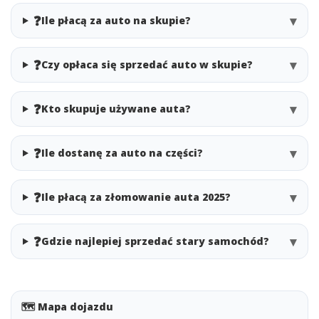
❓
▾
Ile płacą za auto na skupie?
❓
▾
Czy opłaca się sprzedać auto w skupie?
❓
▾
Kto skupuje używane auta?
❓
▾
Ile dostanę za auto na części?
❓
▾
Ile płacą za złomowanie auta 2025?
❓
▾
Gdzie najlepiej sprzedać stary samochód?
🗺️ Mapa dojazdu