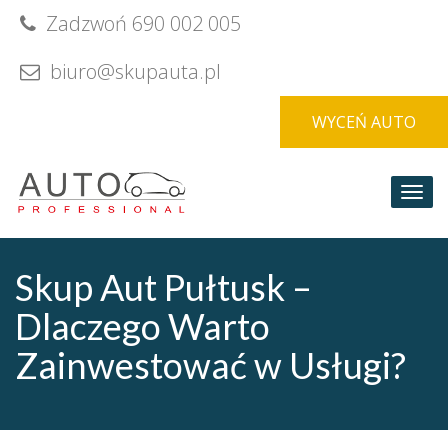
Skip
Zadzwoń 690 002 005
to
content
biuro@skupauta.pl
WYCEŃ AUTO
Togg
navi
Skup Aut Pułtusk –
Dlaczego Warto
Zainwestować w Usługi?