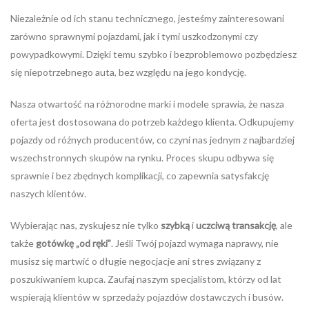
Niezależnie od ich stanu technicznego, jesteśmy zainteresowani
zarówno sprawnymi pojazdami, jak i tymi uszkodzonymi czy
powypadkowymi. Dzięki temu szybko i bezproblemowo pozbędziesz
się niepotrzebnego auta, bez względu na jego kondycję.
Nasza otwartość na różnorodne marki i modele sprawia, że nasza
oferta jest dostosowana do potrzeb każdego klienta. Odkupujemy
pojazdy od różnych producentów, co czyni nas jednym z najbardziej
wszechstronnych skupów na rynku. Proces skupu odbywa się
sprawnie i bez zbędnych komplikacji, co zapewnia satysfakcję
naszych klientów.
Wybierając nas, zyskujesz nie tylko
szybką
i
uczciwą transakcję
, ale
także
gotówkę „od ręki”
. Jeśli Twój pojazd wymaga naprawy, nie
musisz się martwić o długie negocjacje ani stres związany z
poszukiwaniem kupca. Zaufaj naszym specjalistom, którzy od lat
wspierają klientów w sprzedaży pojazdów dostawczych i busów.