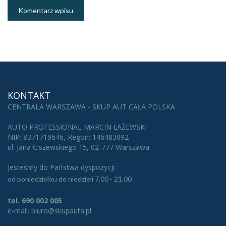
KONTAKT
CENTRALA WARSZAWA - SKUP AUT CAŁA POLSKA
AUTO PROFESSIONAL MARCIN ŁAŻEWSKI
NIP: 8371719646, Regon: 146483092
ul. Jana Ciszewskiego 15, 02-777 Warszawa
Jesteśmy do Państwa dyspozycji:
od poniedziałku do niedzieli 7.00 - 21.00
tel. 690 002 005
e-mail: biuro@skupauta.pl