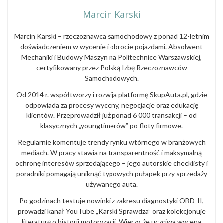
Marcin Karski
Marcin Karski – rzeczoznawca samochodowy z ponad 12-letnim
doświadczeniem w wycenie i obrocie pojazdami. Absolwent
Mechaniki i Budowy Maszyn na Politechnice Warszawskiej,
certyfikowany przez Polską Izbę Rzeczoznawców
Samochodowych.
Od 2014 r. współtworzy i rozwija platformę SkupAuta.pl, gdzie
odpowiada za procesy wyceny, negocjacje oraz edukację
klientów. Przeprowadził już ponad 6 000 transakcji – od
klasycznych „youngtimerów” po floty firmowe.
Regularnie komentuje trendy rynku wtórnego w branżowych
mediach. W pracy stawia na transparentność i maksymalną
ochronę interesów sprzedającego – jego autorskie checklisty i
poradniki pomagają uniknąć typowych pułapek przy sprzedaży
używanego auta.
Po godzinach testuje nowinki z zakresu diagnostyki OBD-II,
prowadzi kanał YouTube „Karski Sprawdza” oraz kolekcjonuje
literaturę o historii motoryzacji. Wierzy, że uczciwa wycena