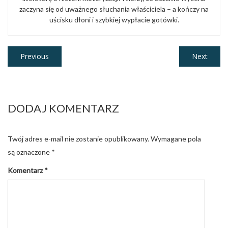
zaczyna się od uważnego słuchania właściciela – a kończy na
uścisku dłoni i szybkiej wypłacie gotówki.
Nawigacja
Previous
Next
Previous
Next
post:
post:
wpisu
DODAJ KOMENTARZ
Twój adres e-mail nie zostanie opublikowany.
Wymagane pola
są oznaczone
*
Komentarz
*