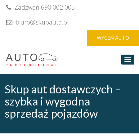
Skip
Zadzwoń 690 002 005
to
content
biuro@skupauta.pl
WYCEŃ AUTO
Togg
navi
Skup aut dostawczych –
szybka i wygodna
sprzedaż pojazdów