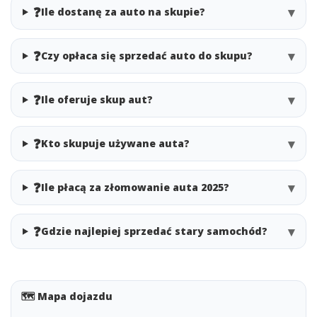
❓
▾
Ile dostanę za auto na skupie?
❓
▾
Czy opłaca się sprzedać auto do skupu?
❓
▾
Ile oferuje skup aut?
❓
▾
Kto skupuje używane auta?
❓
▾
Ile płacą za złomowanie auta 2025?
❓
▾
Gdzie najlepiej sprzedać stary samochód?
🗺️ Mapa dojazdu