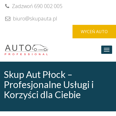
Skip
Zadzwoń 690 002 005
to
content
biuro@skupauta.pl
WYCEŃ AUTO
Togg
navi
Skup Aut Płock –
Profesjonalne Usługi i
Korzyści dla Ciebie