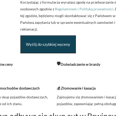
Korzystając z formularza wyrażasz zgodę na przetwarzanie 
osobowych zgodnie z
Regulaminem i Polityką prywatności
.
tej zgodzie, będziemy mogli skontaktować się z Państwem w
Państwa zapytania lub w sprawie ewentualnych zamówień i
reklamacji.
🛡️
jne ceny
Doświadczenie w branży
samochodów dostawczych
💰 Złomowanie i kasacja
 skup pojazdów dostawczych,
Zajmujemy się złomowaniem i kasac
e od ich stanu.
pojazdów, zapewniając pełną obsługę
wo odbywa się skup aut w Brwino