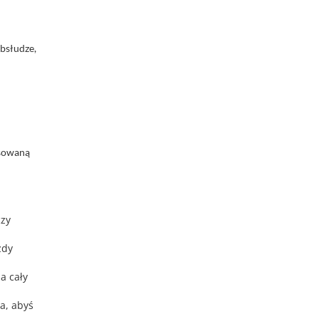
bsłudze,
osowaną
czy
żdy
a cały
a, abyś