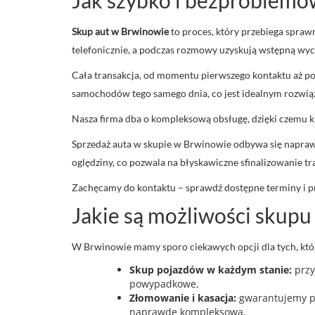
Skup aut w Brwinowie
to proces, który przebiega spraw
telefonicznie, a podczas rozmowy uzyskują wstępną wy
Cała transakcja, od momentu pierwszego kontaktu aż po
samochodów tego samego dnia, co jest idealnym rozwiąza
Nasza firma dba o kompleksową obsługę, dzięki czemu k
Sprzedaż auta w skupie w Brwinowie odbywa się napraw
oględziny, co pozwala na błyskawiczne sfinalizowanie t
Zachęcamy do kontaktu – sprawdź dostępne terminy i pr
Jakie są możliwości sku
W Brwinowie mamy sporo ciekawych opcji dla tych, któ
Skup pojazdów w każdym stanie:
przy
powypadkowe,
Złomowanie i kasacja:
gwarantujemy pr
naprawdę kompleksowa,