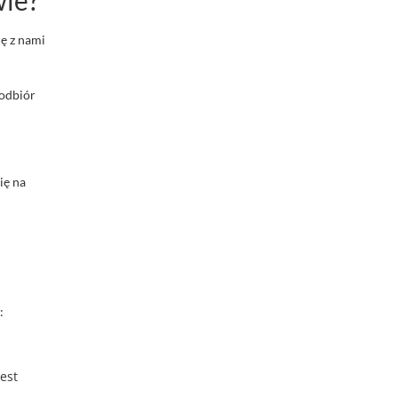
ię z nami
 odbiór
ię na
:
est