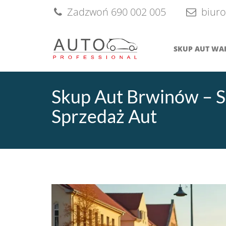
Skip
Zadzwoń 690 002 005
biuro
to
content
SKUP AUT W
Skup Aut Brwinów – 
Sprzedaż Aut