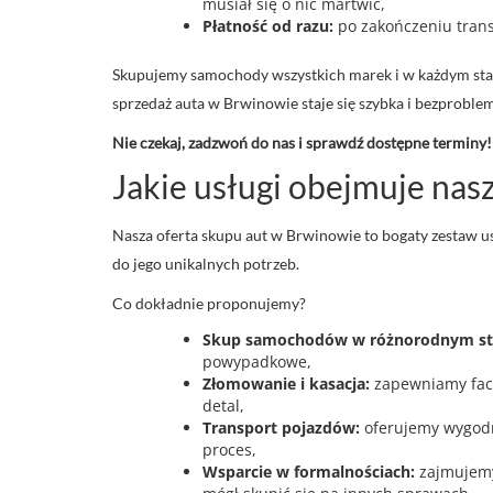
musiał się o nic martwić,
Płatność od razu:
po zakończeniu trans
Skupujemy samochody wszystkich marek i w każdym stan
sprzedaż auta w Brwinowie staje się szybka i bezproble
Nie czekaj, zadzwoń do nas i sprawdź dostępne terminy!
Jakie usługi obejmuje na
Nasza oferta skupu aut w Brwinowie to bogaty zestaw usł
do jego unikalnych potrzeb.
Co dokładnie proponujemy?
Skup samochodów w różnorodnym st
powypadkowe,
Złomowanie i kasacja:
zapewniamy fach
detal,
Transport pojazdów:
oferujemy wygodny
proces,
Wsparcie w formalnościach:
zajmujemy