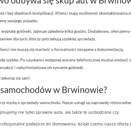
nie i bez zbędnych komplikacji. Klienci mają możliwość skontaktowania s
cenę swojego pojazdu.
 wypłatę gotówki, zajmuje zaledwie kilka godzin. Dodatkowo, oferujemy
niem dla tych, którzy potrzebują szybkiej sprzedaży.
lienci nie muszą się martwić o formalności związane z dokumentacją.
dę szybko. Po uzyskaniu wstępnej wyceny telefonicznej można umówić s
ransakcji i natychmiastowe otrzymanie gotówki.
zekonaj się sam!
pu samochodów w Brwinowie?
rzy myślą o sprzedaży samochodu. Nasze usługi są naprawdę różnorodne
jmujemy nie tylko sprawne auta, ale także te uszkodzone czy
ofesjonalne podejście do złomowania, dzięki czemu nasza oferta j