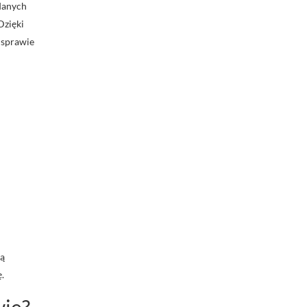
danych
 Dzięki
 sprawie
ją
.
wie?