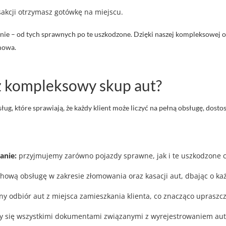
akcji otrzymasz gotówkę na miejscu.
ie – od tych sprawnych po te uszkodzone. Dzięki naszej kompleksowej o
mowa.
sz kompleksowy skup aut?
ug, które sprawiają, że każdy klient może liczyć na pełną obsługę, dost
anie:
przyjmujemy zarówno pojazdy sprawne, jak i te uszkodzone 
ową obsługę w zakresie złomowania oraz kasacji aut, dbając o ka
 odbiór aut z miejsca zamieszkania klienta, co znacząco upraszcz
 się wszystkimi dokumentami związanymi z wyrejestrowaniem aut