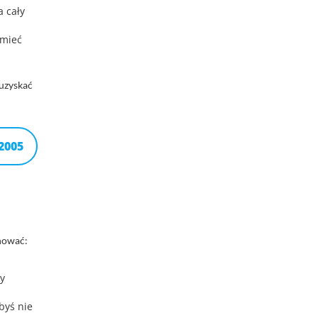
 cały
 mieć
 uzyskać
2005
nować:
y
byś nie