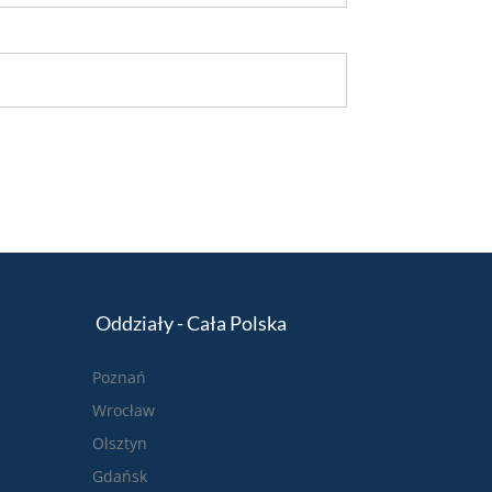
Oddziały - Cała Polska
Poznań
Wrocław
Olsztyn
Gdańsk