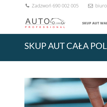
Skip
Zadzwoń 690 002 005
biuro
to
content
SKUP AUT W
SKUP AUT CAŁA PO