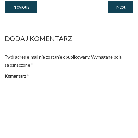
Nawigacja
Previous
Next
Previous
Next
post:
post:
wpisu
DODAJ KOMENTARZ
Twój adres e-mail nie zostanie opublikowany.
Wymagane pola
są oznaczone
*
Komentarz
*