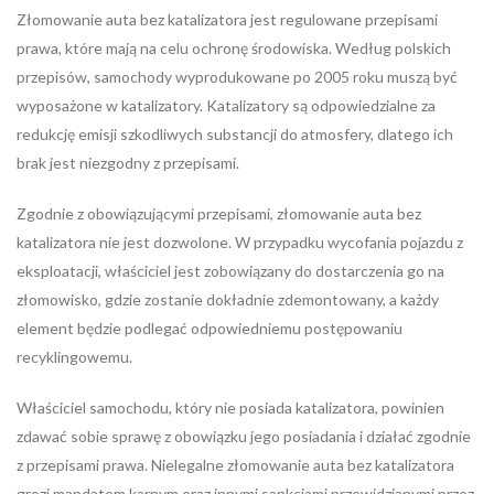
Złomowanie auta bez katalizatora jest regulowane przepisami
prawa, które mają na celu ochronę środowiska. Według polskich
przepisów, samochody wyprodukowane po 2005 roku muszą być
wyposażone w katalizatory. Katalizatory są odpowiedzialne za
redukcję emisji szkodliwych substancji do atmosfery, dlatego ich
brak jest niezgodny z przepisami.
Zgodnie z obowiązującymi przepisami, złomowanie auta bez
katalizatora nie jest dozwolone. W przypadku wycofania pojazdu z
eksploatacji, właściciel jest zobowiązany do dostarczenia go na
złomowisko, gdzie zostanie dokładnie zdemontowany, a każdy
element będzie podlegać odpowiedniemu postępowaniu
recyklingowemu.
Właściciel samochodu, który nie posiada katalizatora, powinien
zdawać sobie sprawę z obowiązku jego posiadania i działać zgodnie
z przepisami prawa. Nielegalne złomowanie auta bez katalizatora
grozi mandatem karnym oraz innymi sankcjami przewidzianymi przez