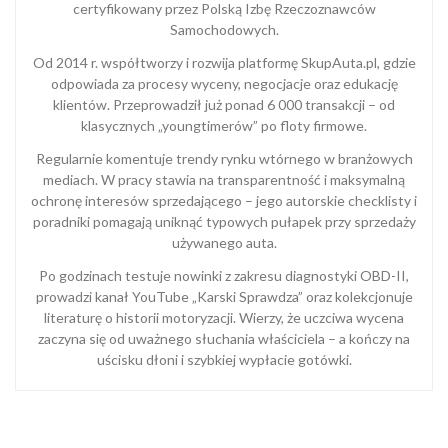
certyfikowany przez Polską Izbę Rzeczoznawców
Samochodowych.
Od 2014 r. współtworzy i rozwija platformę SkupAuta.pl, gdzie
odpowiada za procesy wyceny, negocjacje oraz edukację
klientów. Przeprowadził już ponad 6 000 transakcji – od
klasycznych „youngtimerów” po floty firmowe.
Regularnie komentuje trendy rynku wtórnego w branżowych
mediach. W pracy stawia na transparentność i maksymalną
ochronę interesów sprzedającego – jego autorskie checklisty i
poradniki pomagają uniknąć typowych pułapek przy sprzedaży
używanego auta.
Po godzinach testuje nowinki z zakresu diagnostyki OBD-II,
prowadzi kanał YouTube „Karski Sprawdza” oraz kolekcjonuje
literaturę o historii motoryzacji. Wierzy, że uczciwa wycena
zaczyna się od uważnego słuchania właściciela – a kończy na
uścisku dłoni i szybkiej wypłacie gotówki.