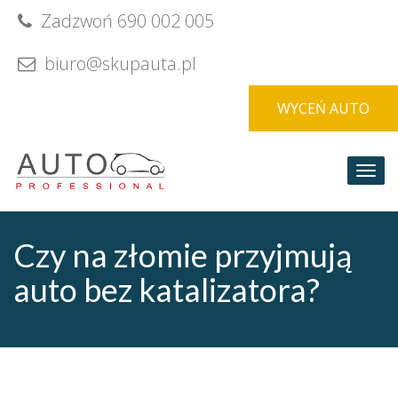
Skip
Zadzwoń 690 002 005
to
content
biuro@skupauta.pl
WYCEŃ AUTO
Togg
navi
Czy na złomie przyjmują
auto bez katalizatora?