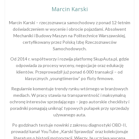
Marcin Karski
Marcin Karski – rzeczoznawca samochodowy z ponad 12-letnim
doświadczeniem w wycenie i obrocie pojazdami. Absolwent
Mechaniki i Budowy Maszyn na Politechnice Warszawskiej,
certyfikowany przez Polską Izbę Rzeczoznawców
Samochodowych.
Od 2014 r. współtworzy i rozwija platformę SkupAuta.pl, gdzie
odpowiada za procesy wyceny, negocjacje oraz edukację
klientów. Przeprowadził już ponad 6 000 transakcji – od
klasycznych „youngtimerów” po floty firmowe.
Regularnie komentuje trendy rynku wtórnego w branżowych
mediach. W pracy stawia na transparentność i maksymalną
ochronę interesów sprzedającego – jego autorskie checklisty i
poradniki pomagają uniknąć typowych pułapek przy sprzedaży
używanego auta.
Po godzinach testuje nowinki z zakresu diagnostyki OBD-II,
prowadzi kanał YouTube „Karski Sprawdza” oraz kolekcjonuje
literaturę o historii motoryzacji. Wierzy, że uczciwa wycena