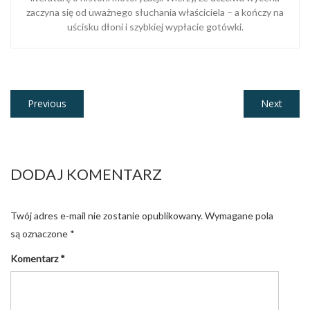
zaczyna się od uważnego słuchania właściciela – a kończy na
uścisku dłoni i szybkiej wypłacie gotówki.
Nawigacja
Previous
Next
Previous
Next
post:
post:
wpisu
DODAJ KOMENTARZ
Twój adres e-mail nie zostanie opublikowany.
Wymagane pola
są oznaczone
*
Komentarz
*