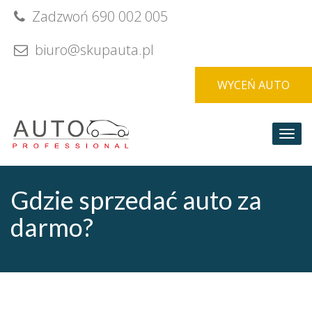
Skip
Zadzwoń 690 002 005
to
content
biuro@skupauta.pl
WYCEŃ AUTO
Togg
navi
Gdzie sprzedać auto za
darmo?