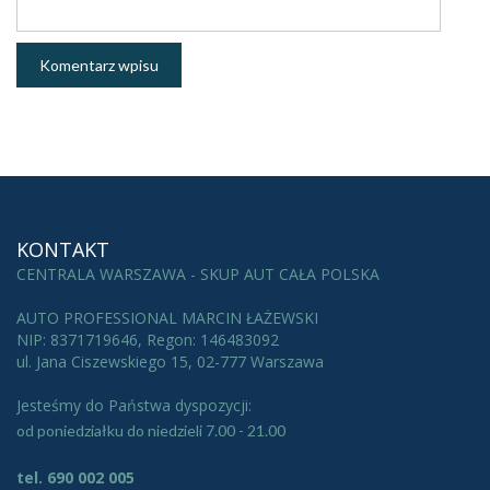
KONTAKT
CENTRALA WARSZAWA - SKUP AUT CAŁA POLSKA
AUTO PROFESSIONAL MARCIN ŁAŻEWSKI
NIP: 8371719646, Regon: 146483092
ul. Jana Ciszewskiego 15, 02-777 Warszawa
Jesteśmy do Państwa dyspozycji:
od poniedziałku do niedzieli 7.00 - 21.00
tel. 690 002 005