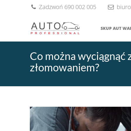
Skip
Zadzwoń 690 002 005
biuro
to
content
SKUP AUT W
Co można wyciągnąć 
złomowaniem?