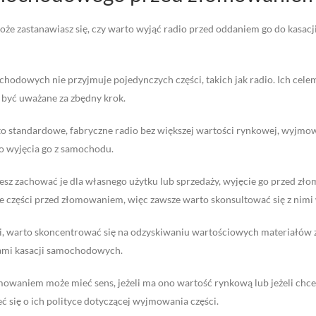
e zastanawiasz się, czy warto wyjąć radio przed oddaniem go do kasacji
chodowych nie przyjmuje pojedynczych części, takich jak radio. Ich celem
 być uważane za zbędny krok.
i to standardowe, fabryczne radio bez większej wartości rynkowej, wyj
o wyjęcia go z samochodu.
hcesz zachować je dla własnego użytku lub sprzedaży, wyjęcie go przed z
e części przed złomowaniem, więc zawsze warto skonsultować się z nimi 
i, warto skoncentrować się na odzyskiwaniu wartościowych materiałów z
ykami kasacji samochodowych.
owaniem może mieć sens, jeżeli ma ono wartość rynkową lub jeżeli chces
 się o ich polityce dotyczącej wyjmowania części.