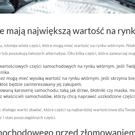
ie mają największą wartość na ry
istnieje wiele części, które mogą mieć wartość na rynku wtórnym. Niektór
lub poszukują tańszych alternatyw. Oto kilka części, które zazwyczaj m
ej wartościowych części samochodowych na rynku wtórnym. Jeśli Twój
nika.
ież mogą mieć wysoką wartość na rynku wtórnym. Jeśli skrzynia b
ktoś będzie zainteresowany jej zakupem.
chowaną karoserię samochodu, taką jak drzwi, błotniki czy maska, 
ez właścicieli samochodów, którzy chcą naprawić uszkodzone częśc
latego warto zbadać, które części są najbardziej wartościowe dla Twoj
ć i stan poszczególnych części.
amochodowego przed złomowaniem