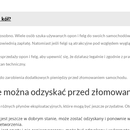
 kół?
sobno. Wiele osób szuka używanych opon i felg do swoich samochodów, wi
wiednią zapłatę. Natomiast jeśli felgi są atrakcyjne pod względem wyglą
przedaży opon i felg, aby upewnić się, że działasz legalnie i zgodnie z 
tan techniczny.
ą do zarobienia dodatkowych pieniędzy przed złomowaniem samochodu.
ne można odzyskać przed złomowa
óżnych płynów eksploatacyjnych, które mogą być jeszcze przydatne. Oto 
ie jest jeszcze w dobrym stanie, może zostać odzyskany i ponownie 
zetworzenia.