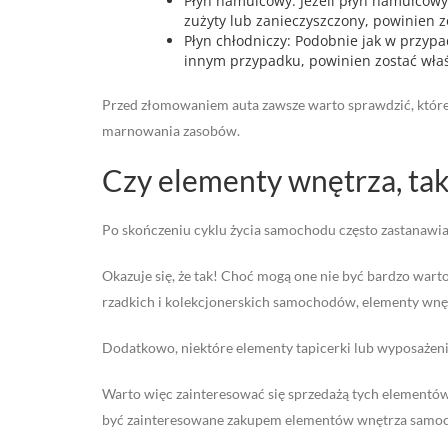
Płyn hamulcowy: Jeżeli płyn hamulcowy j
zużyty lub zanieczyszczony, powinien 
Płyn chłodniczy: Podobnie jak w przypa
innym przypadku, powinien zostać właś
Przed złomowaniem auta zawsze warto sprawdzić, które 
marnowania zasobów.
Czy elementy wnętrza, taki
Po skończeniu cyklu życia samochodu często zastanawiam
Okazuje się, że tak! Choć mogą one nie być bardzo wa
rzadkich i kolekcjonerskich samochodów, elementy wnęt
Dodatkowo, niektóre elementy tapicerki lub wyposażeni
Warto więc zainteresować się sprzedażą tych elementów
być zainteresowane zakupem elementów wnętrza samo