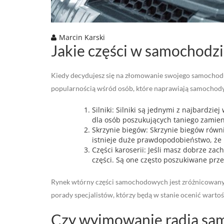
Marcin Karski
Jakie części w samochodz
Kiedy decydujesz się na złomowanie swojego samochodu, 
popularnością wśród osób, które naprawiają samochody 
Silniki: Silniki są jednymi z najbardzi
dla osób poszukujących taniego zamien
Skrzynie biegów: Skrzynie biegów równ
istnieje duże prawdopodobieństwo, że 
Części karoserii: Jeśli masz dobrze za
części. Są one często poszukiwane prz
Rynek wtórny części samochodowych jest zróżnicowany, d
porady specjalistów, którzy będą w stanie ocenić wartoś
Czy wyjmowanie radia s