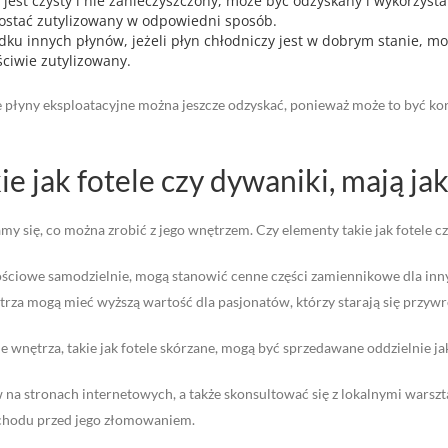
est czysty i nie zanieczyszczony, może być odzyskany i wykorzystan
zostać zutylizowany w odpowiedni sposób.
dku innych płynów, jeżeli płyn chłodniczy jest w dobrym stanie, 
ciwie zutylizowany.
płyny eksploatacyjne można jeszcze odzyskać, ponieważ może to być kor
e jak fotele czy dywaniki, mają ja
y się, co można zrobić z jego wnętrzem. Czy elementy takie jak fotele c
rtościowe samodzielnie, mogą stanowić cenne części zamiennikowe dla 
rza mogą mieć wyższą wartość dla pasjonatów, którzy starają się przywr
e wnętrza, takie jak fotele skórzane, mogą być sprzedawane oddzielnie
 na stronach internetowych, a także skonsultować się z lokalnymi wars
chodu przed jego złomowaniem.