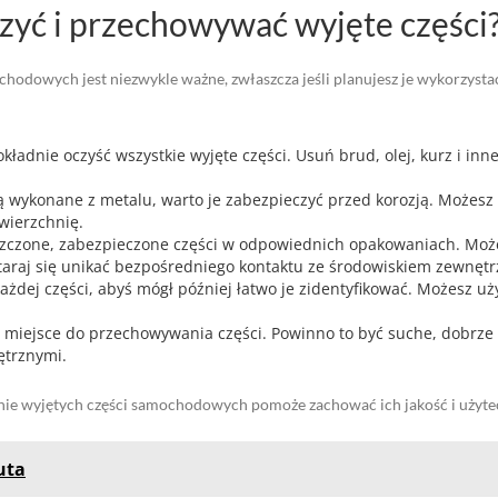
zyć i przechowywać wyjęte części
dowych jest niezwykle ważne, zwłaszcza jeśli planujesz je wykorzystać w
ładnie oczyść wszystkie wyjęte części. Usuń brud, olej, kurz i in
 są wykonane z metalu, warto je zabezpieczyć przed korozją. Możes
wierzchnię.
zczone, zabezpieczone części w odpowiednich opakowaniach. Moż
taraj się unikać bezpośredniego kontaktu ze środowiskiem zewnęt
ażdej części, abyś mógł później łatwo je zidentyfikować. Możesz uż
miejsce do przechowywania części. Powinno to być suche, dobrze 
ętrznymi.
nie wyjętych części samochodowych pomoże zachować ich jakość i użytec
uta