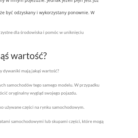
y w innym pojeździe. Jednak jeżeli płyn jest już
może być odzyskany i wykorzystany ponownie. W
zystne dla środowiska i pomóc w uniknięciu
kąś wartość?
zy dywaniki mają jakąś wartość?
innych samochodów tego samego modelu. W przypadku
ócić oryginalny wygląd swojego pojazdu.
 jako używane części na rynku samochodowym.
ztatami samochodowymi lub skupami części, które mogą