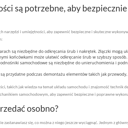
ności są potrzebne, aby bezpieczn
rzędzi i umiejętności, aby zapewnić bezpieczne i skuteczne wykonywani
h:
miarach są niezbędne do odkręcania śrub i nakrętek. Złączki mogą u
żnymi końcówkami może ułatwić odkręcanie śrub w szybszy sposób.
dnośniki samochodowe są niezbędne do unieruchomienia i podnies
ze są przydatne podczas demontażu elementów takich jak przewody, 
ci, takich jak wiedza na temat układu samochodu i znajomość technik d
 mechanikiem samochodowym, aby zapewnić bezpieczne i poprawne wyko
przedać osobno?
e zastanawiasz się, co można z niego jeszcze wyciągnąć. Jednym z główn