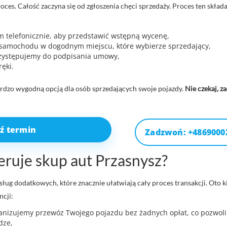
roces. Całość zaczyna się od zgłoszenia chęci sprzedaży. Proces ten składa 
em telefonicznie, aby przedstawić wstępną wycenę,
samochodu w dogodnym miejscu, które wybierze sprzedający,
rzystępujemy do podpisania umowy,
ęki.
 bardzo wygodną opcją dla osób sprzedających swoje pojazdy.
Nie czekaj, z
ź termin
Zadzwoń: +4869000
eruje skup aut Przasnysz?
sług dodatkowych, które znacznie ułatwiają cały proces transakcji. Oto k
ncji:
ganizujemy przewóz Twojego pojazdu bez żadnych opłat, co pozwoli
dze,