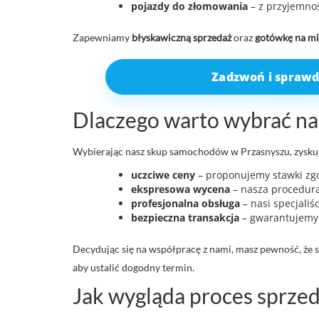
pojazdy do złomowania
– z przyjemnoś
Zapewniamy
błyskawiczną sprzedaż
oraz
gotówkę na mi
Zadzwoń i sprawd
Dlaczego warto wybrać n
Wybierając nasz skup samochodów w Przasnyszu, zyskuje
uczciwe ceny
– proponujemy stawki zg
ekspresowa wycena
– nasza procedura 
profesjonalna obsługa
– nasi specjaliś
bezpieczna transakcja
– gwarantujemy 
Decydując się na współpracę z nami, masz pewność, że sp
aby ustalić dogodny termin.
Jak wygląda proces sprzed