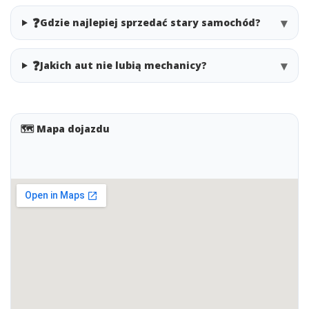
❓
▾
Gdzie najlepiej sprzedać stary samochód?
❓
▾
Jakich aut nie lubią mechanicy?
🗺️ Mapa dojazdu