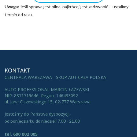
Uwaga:
Jeśli sprawa jest pilna, najkrócej jest zadzwonić – ustalimy
termin od razu.
KONTAKT
CENTRALA WARSZAWA - SKUP AUT CAŁA POLSKA
AUTO PROFESSIONAL MARCIN ŁAŻEWSKI
NIP: 8371719646, Regon: 146483092
ul. Jana Ciszewskiego 15, 02-777 Warszawa
Jesteśmy do Państwa dyspozycji:
od poniedziałku do niedzieli 7.00 - 21.00
tel. 690 002 005