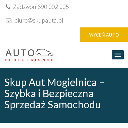
Skip
Zadzwoń 690 002 005
to
content
biuro@skupauta.pl
WYCEŃ AUTO
Togg
navi
Skup Aut Mogielnica –
Szybka i Bezpieczna
Sprzedaż Samochodu