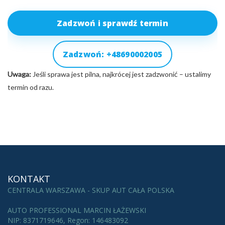
Zadzwoń i sprawdź termin
Zadzwoń: +48690002005
Uwaga:
Jeśli sprawa jest pilna, najkrócej jest zadzwonić – ustalimy
termin od razu.
KONTAKT
CENTRALA WARSZAWA - SKUP AUT CAŁA POLSKA
AUTO PROFESSIONAL MARCIN ŁAŻEWSKI
NIP: 8371719646, Regon: 146483092