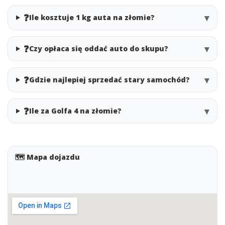
❓
▾
Ile kosztuje 1 kg auta na złomie?
❓
▾
Czy opłaca się oddać auto do skupu?
❓
▾
Gdzie najlepiej sprzedać stary samochód?
❓
▾
Ile za Golfa 4 na złomie?
🗺️ Mapa dojazdu