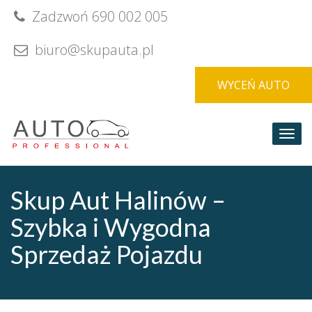
Skip
Zadzwoń 690 002 005
to
content
biuro@skupauta.pl
WYCEŃ AUTO
Togg
navi
Skup Aut Halinów –
Szybka i Wygodna
Sprzedaż Pojazdu